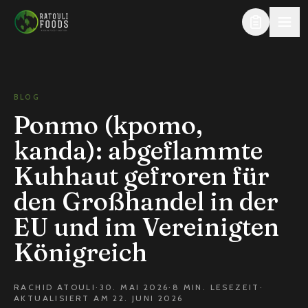
Zum Inhalt springen
BLOG
Ponmo (kpomo,
kanda): abgeflammte
Kuhhaut gefroren für
den Großhandel in der
EU und im Vereinigten
Königreich
RACHID ATOULI
·
30. MAI 2026
·
8 MIN. LESEZEIT
·
AKTUALISIERT AM 22. JUNI 2026