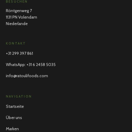
BESUCHEN
Röntgenweg 7
1131 PN Volendam
Niederlande
KONTAKT
+31 299 397 861
WhatsApp
:
+31 6 2458 5035
info@ratoulifoods.com
NAVIGATION
Startseite
Über uns
Marken