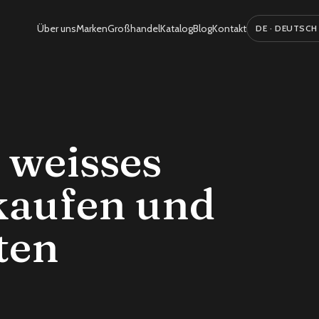
Über uns
Marken
Großhandel
Katalog
Blog
Kontakt
Sprache auswäh
 weisses
kaufen und
ten