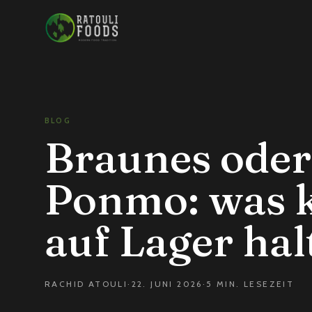
Zum Inhalt springen
BLOG
Braunes oder
Ponmo: was 
auf Lager hal
RACHID ATOULI
·
22. JUNI 2026
·
5 MIN. LESEZEIT