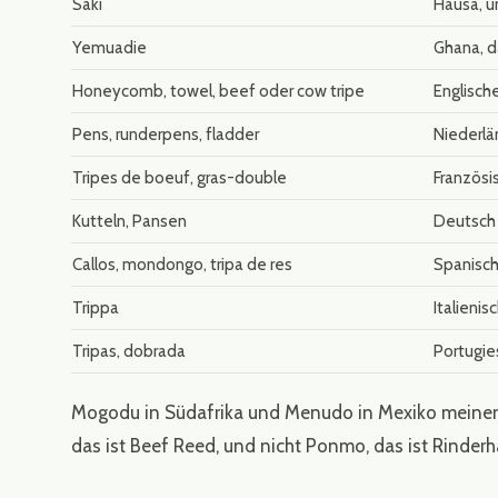
Saki
Hausa, u
Yemuadie
Ghana, d
Honeycomb, towel, beef oder cow tripe
Englisc
Pens, runderpens, fladder
Niederlä
Tripes de boeuf, gras-double
Französi
Kutteln, Pansen
Deutsch
Callos, mondongo, tripa de res
Spanisch
Trippa
Italienis
Tripas, dobrada
Portugie
Mogodu in Südafrika und Menudo in Mexiko meinen d
das ist Beef Reed, und nicht Ponmo, das ist Rinderh