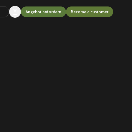
Angebot anfordern
Become a customer
len