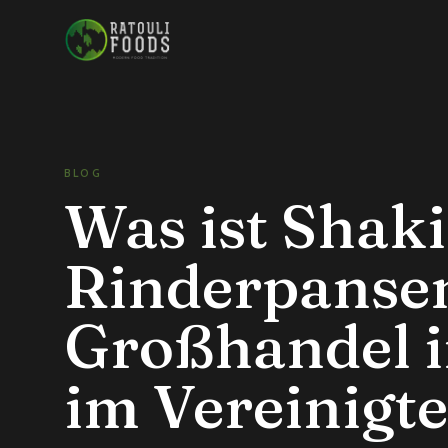
Zum Inhalt springen
BLOG
Was ist Shak
Rinderpanse
Großhandel i
im Vereinigt