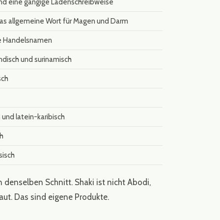
nd eine gängige Ladenschreibweise
as allgemeine Wort für Magen und Darm
he Handelsnamen
ndisch und surinamisch
sch
 und latein-karibisch
ch
sisch
enselben Schnitt. Shaki ist nicht Abodi,
aut. Das sind eigene Produkte.