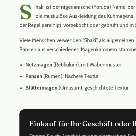
S
haki ist der nigerianische (Yoruba) Name, de
die muskulöse Auskleidung des Kuhmagens. A
der Regel gereinigt, vorgekocht oder gebrüht und in
Viele Menschen verwenden "Shaki" als allgemeinen B
Pansen aus verschiedenen Magenkammern stammen,
Netzmagen
(Retikulum): mit Wabenmuster
Pansen
(Rumen): flachere Textur
Blättermagen
(Omasum): geschichtete Textur
Einkauf für Ihr Geschäft oder
Fordern Sie ein Angebot an oder durchstöbern Sie 