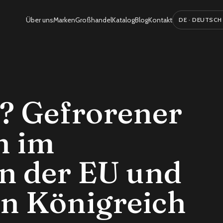
Über uns
Marken
Großhandel
Katalog
Blog
Kontakt
Sprache auswäh
i? Gefrorener
n im
n der EU und
en Königreich