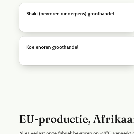
Shaki (bevroren runderpens) groothandel
Koeienoren groothandel
EU-productie, Afrika
Alles verlaat onze fabriek bevroren op -18°C, verwer