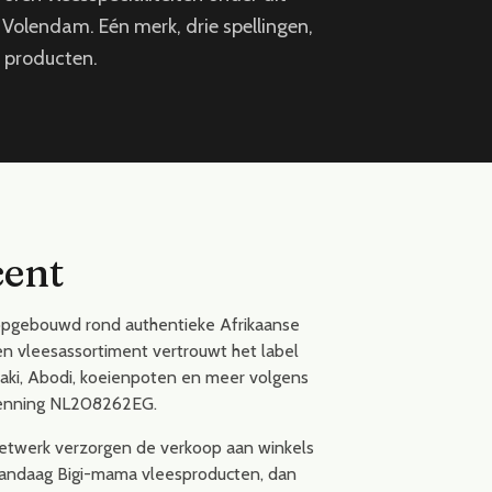
Volendam. Eén merk, drie spellingen,
 producten.
cent
, opgebouwd rond authentieke Afrikaanse
en vleesassortiment vertrouwt het label
haki, Abodi, koeienpoten en meer volgens
kenning NL208262EG.
enetwerk verzorgen de verkoop aan winkels
 vandaag Bigi-mama vleesproducten, dan