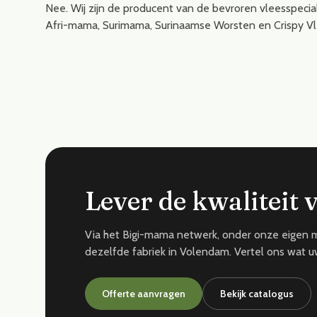
Nee. Wij zijn de producent van de bevroren vleesspecia
Afri-mama, Surimama, Surinaamse Worsten en Crispy Vl
Lever de kwaliteit 
Via het Bigi-mama netwerk, onder onze eigen me
dezelfde fabriek in Volendam. Vertel ons wat u
Offerte aanvragen
Bekijk catalogus