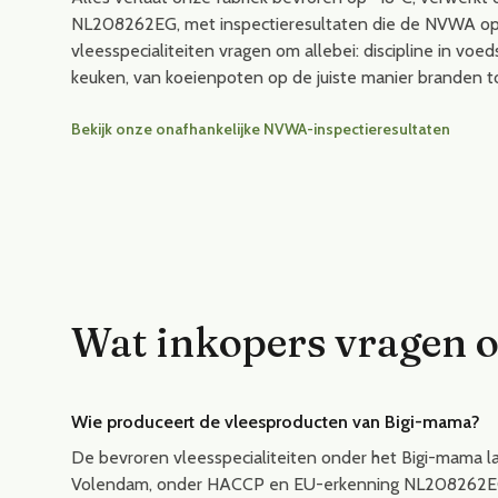
NL208262EG, met inspectieresultaten die de NVWA ope
vleesspecialiteiten vragen om allebei: discipline in voe
keuken, van koeienpoten op de juiste manier branden t
Bekijk onze onafhankelijke NVWA-inspectieresultaten
Wat inkopers vragen 
Wie produceert de vleesproducten van Bigi-mama?
De bevroren vleesspecialiteiten onder het Bigi-mama l
Volendam, onder HACCP en EU-erkenning NL208262EG. H