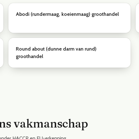
Abodi (rundermaag, koeienmaag) groothandel
Round about (dunne darm van rund)
groothandel
ans vakmanschap
kt onder HACCP en EU-erkenning