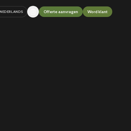
Offerte aanvragen
Word klant
eer taal