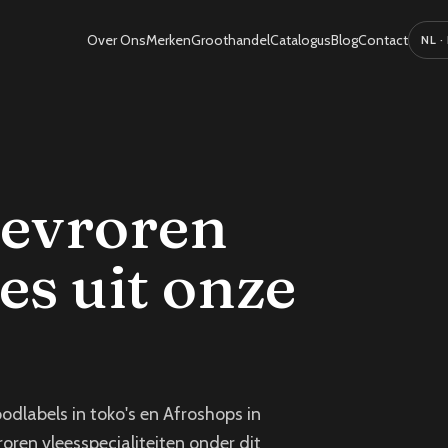
Over Ons
Merken
Groothandel
Catalogus
Blog
Contact
Select
bevroren
es uit onze
dlabels in toko's en Afroshops in
oren vleesspecialiteiten onder dit