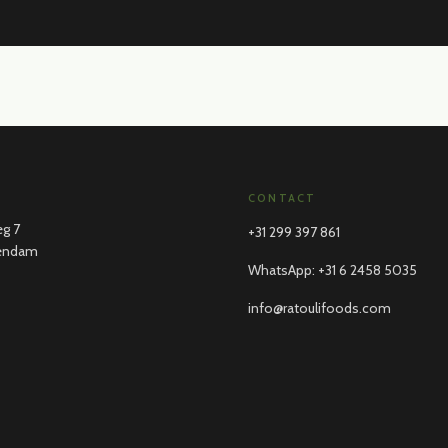
CONTACT
g 7
+31 299 397 861
lendam
WhatsApp
:
+31 6 2458 5035
info@ratoulifoods.com