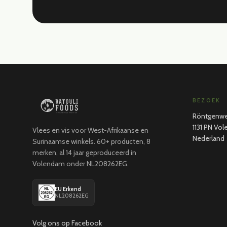
BEZOEK
Röntgenwe
1131 PN Vo
Vlees en vis voor West-Afrikaanse en
Nederland
Surinaamse winkels. 60+ producten, 8
merken, al 14 jaar geproduceerd in
Volendam onder NL208262EG.
EU Erkend
NL208262EG
Volg ons op Facebook