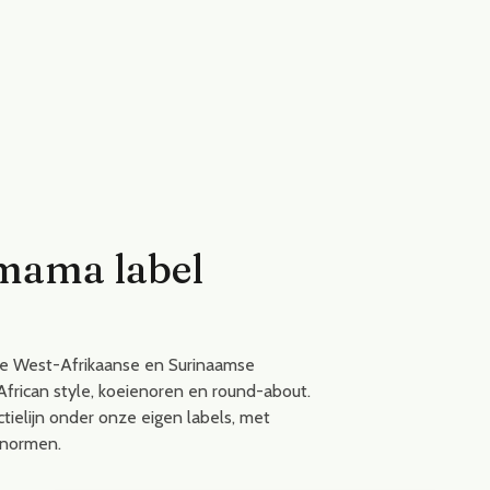
-mama label
e West-Afrikaanse en Surinaamse
African style, koeienoren en round-about.
tielijn onder onze eigen labels, met
snormen.