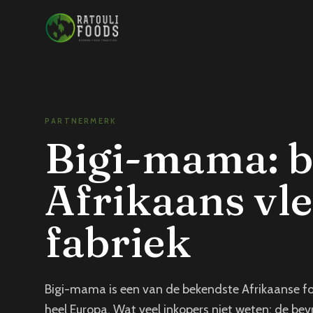
Direct naar de inhoud
PARTNERMERK
Bigi-mama: 
Afrikaans vle
fabriek
Bigi-mama is een van de bekendste Afrikaanse foo
heel Europa. Wat veel inkopers niet weten: de bevr