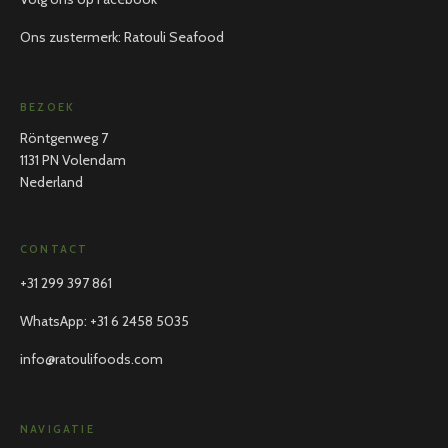
Ons zustermerk: Ratouli Seafood
BEZOEK
Röntgenweg 7
1131 PN Volendam
Nederland
CONTACT
+31 299 397 861
WhatsApp
:
+31 6 2458 5035
info@ratoulifoods.com
NAVIGATIE