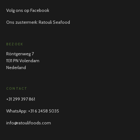
Volg ons op Facebook
Ons zustermerk: Ratouli Seafood
BEZOEK
Röntgenweg 7
1131 PN Volendam
Nederland
CONTACT
+31 299 397 861
WhatsApp
:
+31 6 2458 5035
info@ratoulifoods.com