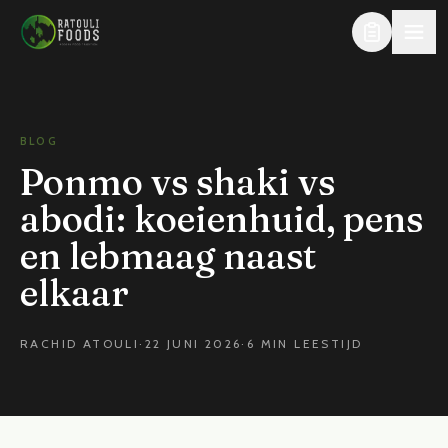
Direct naar de inhoud
BLOG
Ponmo vs shaki vs
abodi: koeienhuid, pens
en lebmaag naast
elkaar
RACHID ATOULI
·
22 JUNI 2026
·
6 MIN LEESTIJD