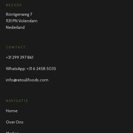
BEZOEK
Röntgenweg 7
1131 PN Volendam
Nederland
CONTACT
+31 299 397 861
WhatsApp
:
+31 6 2458 5035
info@ratoulifoods.com
NAVIGATIE
Home
Over Ons