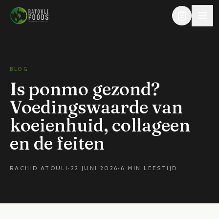
Direct naar de inhoud
BLOG
Is ponmo gezond?
Voedingswaarde van
koeienhuid, collageen
en de feiten
RACHID ATOULI
·
22 JUNI 2026
·
6 MIN LEESTIJD