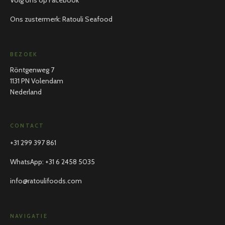
Volg ons op Facebook
Ons zustermerk: Ratouli Seafood
BEZOEK
Röntgenweg 7
1131 PN Volendam
Nederland
CONTACT
+31 299 397 861
WhatsApp
:
+31 6 2458 5035
info@ratoulifoods.com
NAVIGATIE