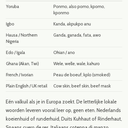
Yoruba
Ponmo, also pomo, kpomo,
kponmo
Igbo
Kanda, akpukpo anu
Hausa / Northern
Ganda, ganada, fata, awo
Nigeria
Edo / Igala
Ohian / ano
Ghana (Akan, Twi)
Wele, welle, wale, kahuro
French / Ivorian
Peau de boeuf, kplo (smoked)
Plain English / UK retail
Cow skin, beef skin, beef mask
Eén valkuil als je in Europa zoekt. De letterlijke lokale
woorden leveren vooral leer op, geen eten. Nederlands
koeienhuid of runderhuid, Duits Kuhhaut of Rinderhaut,
Spaans cuero de res, Italiaans cotenna di manzo,