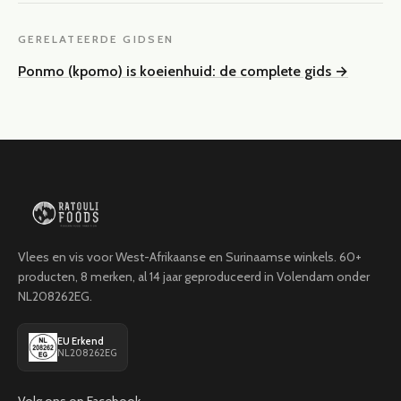
GERELATEERDE GIDSEN
Ponmo (kpomo) is koeienhuid: de complete gids
→
Vlees en vis voor West-Afrikaanse en Surinaamse winkels. 60+
producten, 8 merken, al 14 jaar geproduceerd in Volendam onder
NL208262EG.
EU Erkend
NL208262EG