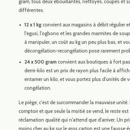
gram, tous deux ébouillantés, nettoyés, coupés et s
différentes.
12 x 1 kg
convient aux magasins à débit régulier et
l'egusi, l'ogbono et les grandes marmites de sou
à manipuler, un coût au kg un peu plus bas, et vou
décongélation-recongélation pose rarement pro
24 x 500 gram
convient aux boutiques à fort pas
demi-kilo est un prix de rayon plus facile à affi
entamer un kilo, et vous portez plus d'unités de
congélation.
Le piège, c'est de surcommander la mauvaise unité. 
comptoir et que seule la moitié se vend, le reste es
réclamation qualité qui n'attend que d'arriver. Un pri
moins cher au kg sur le gros carton est une fausse 