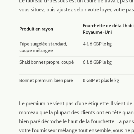
Le tableau ci-dessous est un cadre de travail, pas u
vous situez, puis ajustez selon votre loyer, votre pas
Fourchette de détail habi
Produit en rayon
Royaume-Uni
Tripe surgelée standard,
4 à 6 GBP le kg
coupe mélangée
Shaki bonnet propre, coupé
6 à 8 GBP le kg
Bonnet premium, bien paré
8 GBP et plus le kg
Le premium ne vient pas d'une étiquette. Il vient de l
morceau que la plupart des clients ont en tête quand
bien paré décroche le haut de la fourchette. La panse 
votre fournisseur mélange tout ensemble, vous ne