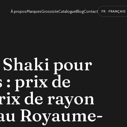
À propos
Marques
Grossiste
Catalogue
Blog
Contact
Choisir la langue
e Shaki pour
 : prix de
rix de rayon
 au Royaume-