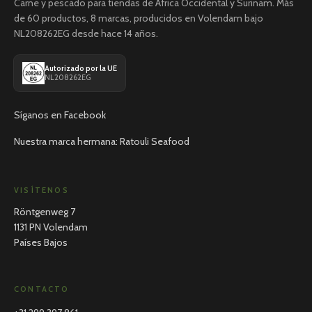
Carne y pescado para tiendas de África Occidental y Surinam. Más
de 60 productos, 8 marcas, producidos en Volendam bajo
NL208262EG desde hace 14 años.
Autorizado por la UE
NL208262EG
Síganos en Facebook
Nuestra marca hermana: Ratouli Seafood
VISÍTENOS
Röntgenweg 7
1131 PN Volendam
Países Bajos
CONTACTO