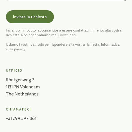
Inviate la richiesta
Inviando il modulo, acconsentite a essere contattati in merito alla vostra
richiesta. Non condividiamo mai i vostri dati.
Usiamo i vostri dati solo per rispondere alla vostra richiesta.
Informativa
sulla privacy
UFFICIO
Röntgenweg 7
1131 PN Volendam
The Netherlands
CHIAMATECI
+31 299 397 861