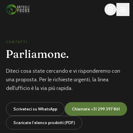
Al contenuto principale
CONTATTI
Parliamone.
Diteci cosa state cercando e vi risponderemo con
una proposta. Per le richieste urgenti, la linea
dell'ufficio è la via più rapida.
Scriveteci su WhatsApp
Chiamate
+31 299 397 861
Scaricate l'elenco prodotti (PDF)