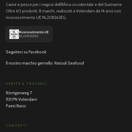
Carne e pesce per i negozi dell'Africa occidentale e del Suriname.
Oltre 60 prodotti, 8 marchi, realizzati a Volendam da 14 anni con
riconoscimento UE NL208262EG.
Riconoscimento UE
NL208262EG
Seguiteci su Facebook
Il nostro marchio gemello: Ratouli Seafood
VENITE A TROVARCI
Röntgenweg 7
1131 PN Volendam
Paesi Bassi
CONTATTI