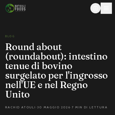
Al contenuto principale
BLOG
Round about
(roundabout): intestino
tenue di bovino
surgelato per l'ingrosso
nell'UE e nel Regno
Unito
RACHID ATOULI
·
30 MAGGIO 2026
·
7 MIN DI LETTURA