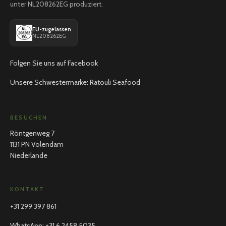
unter NL208262EG produziert.
EU-zugelassen
NL208262EG
Folgen Sie uns auf Facebook
Unsere Schwestermarke: Ratouli Seafood
BESUCHEN
Röntgenweg 7
1131 PN Volendam
Niederlande
KONTAKT
+31 299 397 861
WhatsApp
:
+31 6 2458 5035