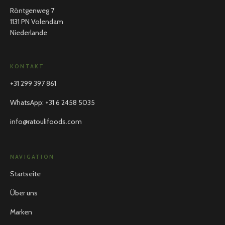
Röntgenweg 7
1131 PN Volendam
Niederlande
KONTAKT
+31 299 397 861
WhatsApp
:
+31 6 2458 5035
info@ratoulifoods.com
NAVIGATION
Startseite
Über uns
Marken