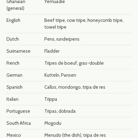
Ghanaian
Yemuadie
(general)
English
Beef tripe, cow tripe, honeycomb tripe,
towel tripe
Dutch
Pens, runderpens
Surinamese
Fladder
French
Tripes de boeuf, gras-double
German
Kutteln, Pansen
Spanish
Callos, mondongo, tripa de res
Italian
Trippa
Portuguese
Tripas, dobrada
South Africa
Mogodu
Mexico
Menudo (the dish), tripa de res