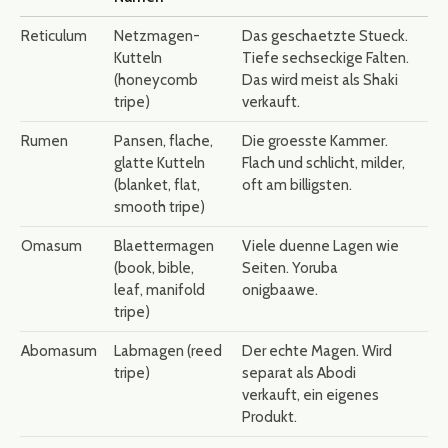
Reticulum
Netzmagen-
Das geschaetzte Stueck.
Kutteln
Tiefe sechseckige Falten.
(honeycomb
Das wird meist als Shaki
tripe)
verkauft.
Rumen
Pansen, flache,
Die groesste Kammer.
glatte Kutteln
Flach und schlicht, milder,
(blanket, flat,
oft am billigsten.
smooth tripe)
Omasum
Blaettermagen
Viele duenne Lagen wie
(book, bible,
Seiten. Yoruba
leaf, manifold
onigbaawe.
tripe)
Abomasum
Labmagen (reed
Der echte Magen. Wird
tripe)
separat als Abodi
verkauft, ein eigenes
Produkt.