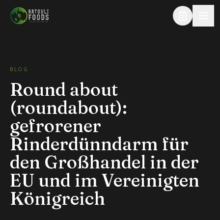
Zum Inhalt springen
BLOG
Round about
(roundabout):
gefrorener
Rinderdünndarm für
den Großhandel in der
EU und im Vereinigten
Königreich